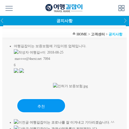
menu
grid_view
arrow_back_ios
arrow_forward_ios
공지사항
HOME
>
고객센터
>
공지사항
여행길잡이는 보증보험에 가입이된 업체입니다.
여행길○이
2018-08-25
ma○○○r@4next.net
7094
6
추천
여행길잡이는 코로나를 잘 이겨내고 기다리겠습니다. ^^
여행길잡이는 관광사업등록이 된업체입니다.