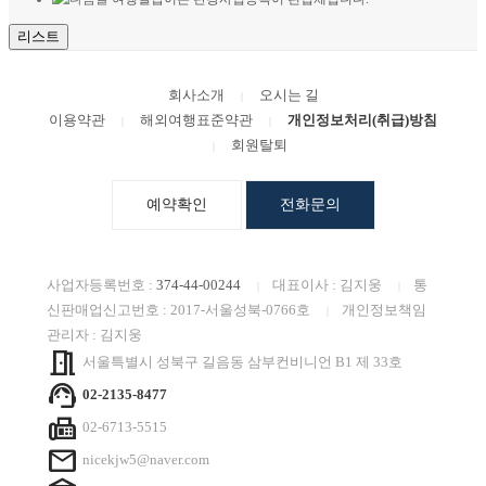
리스트
회사소개
오시는 길
|
이용약관
해외여행표준약관
개인정보처리(취급)방침
|
|
회원탈퇴
|
예약확인
전화문의
사업자등록번호 :
374-44-00244
대표이사
: 김지웅
통
|
|
신판매업신고번호 :
2017-서울성북-0766호
개인정보책임
|
관리자 :
김지웅
meeting_room
서울특별시 성북구 길음동 삼부컨비니언 B1 제 33호
support_agent
02-2135-8477
fax
02-6713-5515
mail
nicekjw5@naver.com